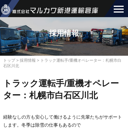
採用情報
トップ
>
採用情報
>
トラック運転手/重機オペレーター：札幌市白
石区川北
トラック運転手/重機オペレー
ター：札幌市白石区川北
経験なしの方も安心して働けるように先輩たちがサポート
します。冬季は除雪の仕事もあるので